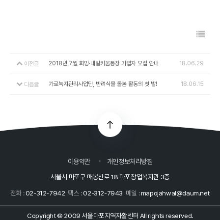
2018년 7월 희망·내일키움통장 가입자 모집 안내
18.06.29
이전글
가로녹지관리사업단, 반려식물 돌봄 활동의 첫 발!
18.06.15
다음글
이용약관
개인정보처리방침
서울시 마포구 매봉산로 18 마포창업복지관 3층
전화 :
02-312-7942
팩스 :
02-312-7943
메일 :
mapojahwal@daum.net
Copyright © 2009 서울마포지역자활센터 All rights reserved.