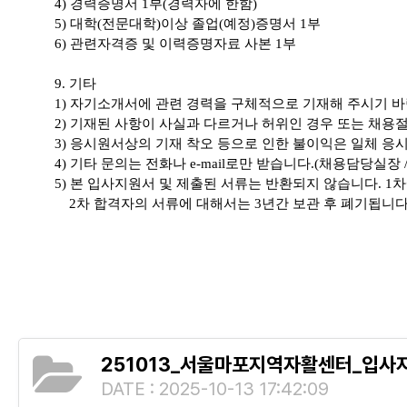
4)
경력증명서
1
부
(
경력자에 한함
)
5) 대학(전문대학)이상 졸업(예정)증명서 1부
6)
관련자격증 및 이력증명자료 사본
1
부
9.
기타
1)
자기소개서에 관련 경력을 구체적으로 기재해 주시기 
2)
기재된 사항이 사실과 다르거나 허위인 경우 또는 채용절
3)
응시원서상의 기재 착오 등으로 인한 불이익은 일체 응
4)
기타 문의는 전화나
e-mail
로만 받습니다
.(
채용담당실장
5)
본 입사지원서 및 제출된 서류는 반환되지 않습니다
. 1
차
2
차 합격자의 서류에 대해서는
3
년간 보관 후 폐기됩니
251013_서울마포지역자활센터_입사
DATE : 2025-10-13 17:42:09