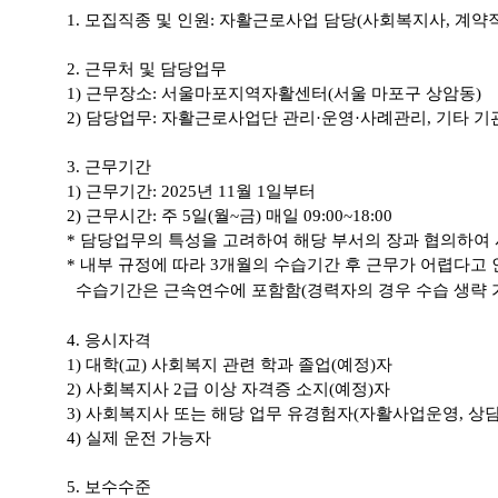
1.
모집직종 및 인원
: 자활근로사업 담당
(
사회복지사
,
계약
2.
근무처 및 담당업무
1)
근무장소
: 서울
마포지역자활센터
(
서울 마포구 상암동
)
2)
담당업무
: 자활근로사업단 관리·운영
·사례관리,
기타 기
3.
근무기간
1)
근무기간
: 2025
년 11
월 1
일부터
2)
근무시간
:
주
5
일
(
월
~
금
)
매일
09:00~18:00
*
담당업무의 특성을 고려하여 해당 부서의 장과 협의하여 
* 내부 규정에 따라 3개월의 수습기간 후 근무가 어렵다고 
수습기간은 근속연수에 포함함(경력자의 경우 수습 생략 
4.
응시자격
1
)
대학
(
교
)
사회복지 관련 학과 졸업
(
예정
)
자
2)
사회복지사
2
급 이상 자격증 소지
(
예정
)
자
3)
사회복지사 또는 해당 업무 유경험자
(
자활사업운영
,
상
4)
실제 운전 가능자
5.
보수수준