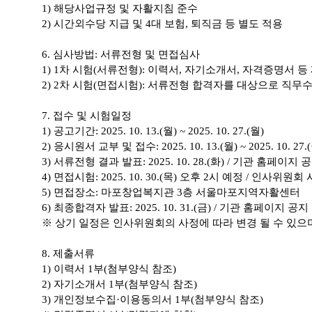
1)
해당사업규정 및 자활지침 준수
2)
시간외수당 지급 및
4
대 보험
,
퇴직금 등 별도 적용
6.
심사방법
:
서류전형 및 면접심사
1) 1
차 시험
(
서류전형
):
이력서
,
자기소개서
,
자격증명서 등
2) 2
차 시험
(
면접시험
):
서류전형 합격자를 대상으로 직무수
7.
접수 및 시험일정
1)
공고기간
: 2025. 10. 13.(월
) ~ 2025. 10. 27.(월
)
2)
응시원서 교부 및 접수
:
2025. 10. 13.(월
) ~ 2025. 10. 27.
3)
서류전형 결과 발표
: 2025. 10. 28.(화
) /
기관 홈페이지 공
4)
면접시험
: 2025. 10. 30.(목
) 오후
2
시 예정
/
인사위원회 사
5)
면접장소
:
마포창업복지관
3
층 서울마포지역자활센터
6)
최종합격자 발표
: 2025. 10. 31.(금
) /
기관 홈페이지 공지 
※
상기 일정은 인사위원회의 사정에 따라 변경 될 수 있으
8.
제출서류
1)
이력서
1
부
(
첨부양식 참조
)
2)
자기소개서
1
부
(
첨부양식 참조
)
3)
개인정보수집
·
이용동의서
1
부
(
첨부양식 참조
)