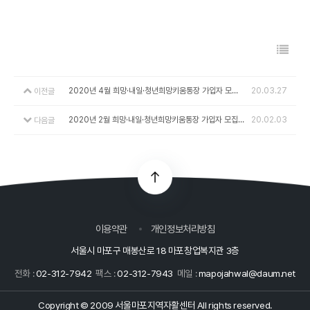
2020년 4월 희망·내일·청년희망키움통장 가입자 모집 안내
20.03.27
이전글
2020년 2월 희망·내일·청년희망키움통장 가입자 모집 안내
20.02.03
다음글
이용약관
개인정보처리방침
서울시 마포구 매봉산로 18 마포창업복지관 3층
전화 :
02-312-7942
팩스 :
02-312-7943
메일 :
mapojahwal@daum.net
Copyright © 2009 서울마포지역자활센터 All rights reserved.