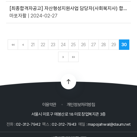
[최종합격자공고] 자산형성지원사업 담당자(사회복지사) 합격자 공고
마포자활
| 2024-02-27
21
22
23
24
25
26
27
28
29
30
이용약관
개인정보처리방침
서울시 마포구 매봉산로 18 마포창업복지관 3층
전화 :
02-312-7942
팩스 :
02-312-7943
메일 :
mapojahwal@daum.net