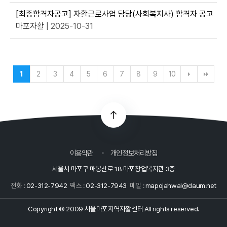
[최종합격자공고] 자활근로사업 담당(사회복지사) 합격자 공고
마포자활
| 2025-10-31
1
2
3
4
5
6
7
8
9
10
이용약관
개인정보처리방침
서울시 마포구 매봉산로 18 마포창업복지관 3층
전화 :
02-312-7942
팩스 :
02-312-7943
메일 :
mapojahwal@daum.net
Copyright © 2009 서울마포지역자활센터 All rights reserved.